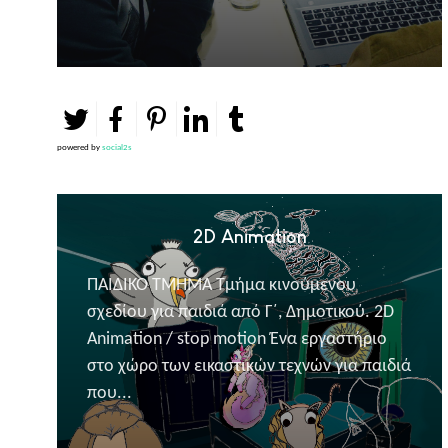
powered by
social2s
2D Animation
ΠΑΙΔΙΚΟ ΤΜΗΜΑ Τμήμα κινούμενου
σχεδίου για παιδιά από Γ΄, Δημοτικού. 2D
Animation / stop motion Ένα εργαστήριο
στο χώρο των εικαστικών τεχνών για παιδιά
που...