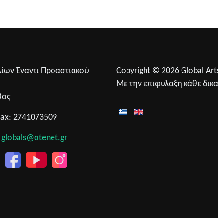
λίων Έναντι Προαστιακού
Copyright © 2026 Global Arts
0
Με την επιφύλαξη κάθε δικ
θος
Fax: 2741073509
:
globals@otenet.gr
: