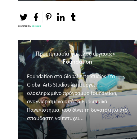
powered by
social2s
Προετοιμασία φακέλου εργασιών -
Foundation
Foundation στα Global Arts Studios Στα
Global Arts Studios λειτουργεί
ολοκληρωμένο πρόγραμμα foundation,
αναγνωρισμένο από τα Ευρωπαϊκά
Πανεπιστήμια, που δίνει τη δυνατότητα στο
σπουδαστή να πετύχει...