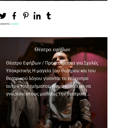
wered by
social2s
Θέατρο εφήβων
Θέατρο Εφήβων / Προετοιμασία για Σχολές
Υποκριτικής Η μαγεία του θεάτρου και του
θεατρικού λόγου γίνονται το επίκεντρο
αυτού του τμήματος, που σκοπό έχει να
γνωρίσει στους μαθητές την θεατρική...