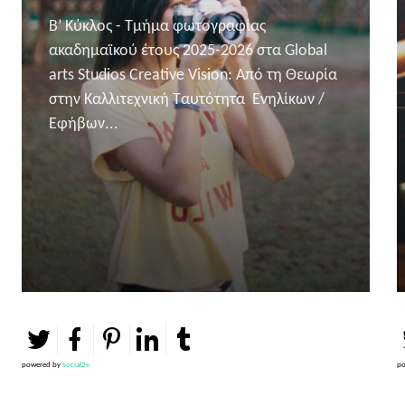
Β’ Κύκλος - Τμήμα φωτογραφίας
ακαδημαϊκού έτους 2025-2026 στα Global
arts Studios Creative Vision: Από τη Θεωρία
στην Καλλιτεχνική Ταυτότητα Ενηλίκων /
Εφήβων...
powered by
social2s
po