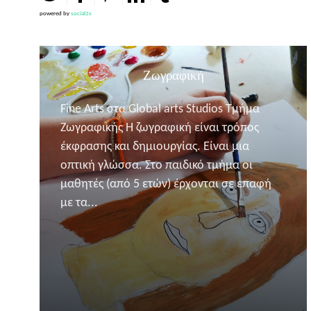
powered by
social2s
Ζωγραφική
Fine Arts στα Global arts Studios Τμήμα
Ζωγραφικής Η ζωγραφική είναι τρόπος
έκφρασης και δημιουργίας. Είναι μια
οπτική γλώσσα. Στο παιδικό τμήμα οι
μαθητές (από 5 ετών) έρχονται σε επαφή
με τα...