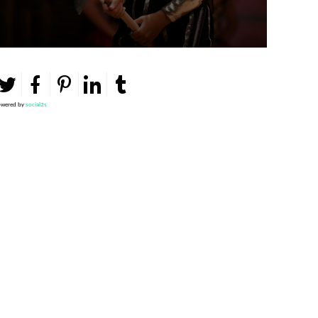
wered by
social2s