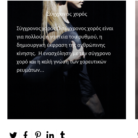
Σύγχρονος χορός
Σύγχρονος χορός Ο σύγχρονος χορός είναι
για πολλούς η γοητεία του ρυθμού, η
δημιουργική έκφραση της ανθρώπινης
κίνησης. Η ενασχόληση με τον σύγχρονο
χορό και η καλή γνώση των χορευτικών
ρευμάτων...