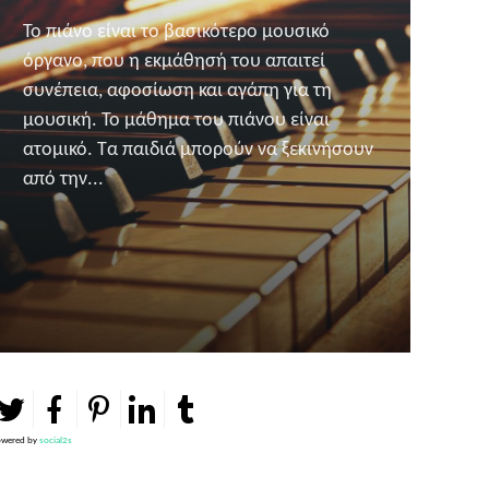
Το πιάνο είναι το βασικότερο μουσικό
όργανο, που η εκμάθησή του απαιτεί
συνέπεια, αφοσίωση και αγάπη για τη
μουσική. Το μάθημα του πιάνου είναι
ατομικό. Τα παιδιά μπορούν να ξεκινήσουν
από την...
wered by
social2s