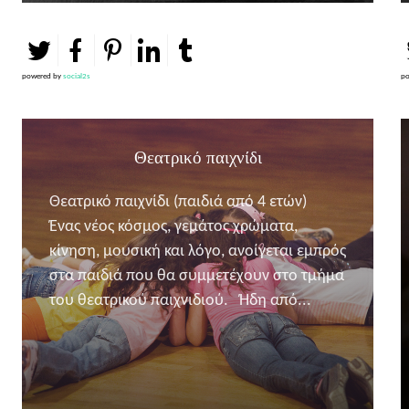
powered by
social2s
po
Θεατρικό παιχνίδι
Θεατρικό παιχνίδι (παιδιά από 4 ετών)
Ένας νέος κόσμος, γεμάτος χρώματα,
κίνηση, μουσική και λόγο, ανοίγεται εμπρός
στα παιδιά που θα συμμετέχουν στο τμήμα
του θεατρικού παιχνιδιού. Ήδη από...