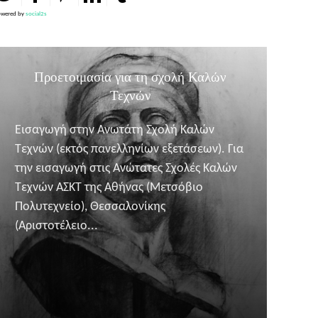
wered by
social2s
Προετοιμασία για τη σχολή Καλών
Τεχνών
Εισαγωγή στην Ανωτάτη Σχολή Καλών
Τεχνών (εκτός πανελληνίων εξετάσεων). Για
την εισαγωγή στις Ανώτατες Σχολές Καλών
Τεχνών ΑΣΚΤ της Αθήνας (Μετσόβιο
Πολυτεχνείο), Θεσσαλονίκης
(Αριστοτέλειο...