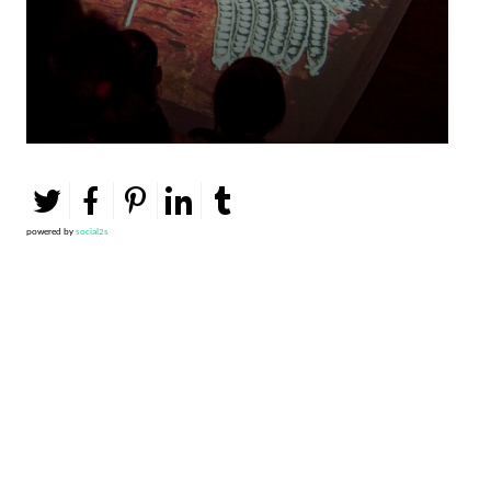
powered by
social2s