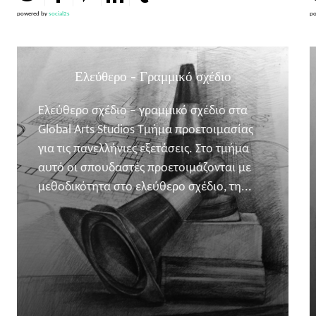
powered by
social2s
po
Ελεύθερο - Γραμμικό σχέδιο
Ελεύθερο σχέδιο – γραμμικό σχέδιο στα
Global Arts Studios Τμήμα προετοιμασίας
για τις πανελλήνιες εξετάσεις. Στο τμήμα
αυτό οι σπουδαστές προετοιμάζονται με
μεθοδικότητα στο ελεύθερο σχέδιο, τη...