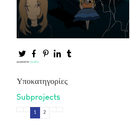
powered by
social2s
Υποκατηγορίες
Subprojects
1
2