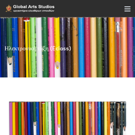
Ηλεκτρονική τάξη (Eclass)