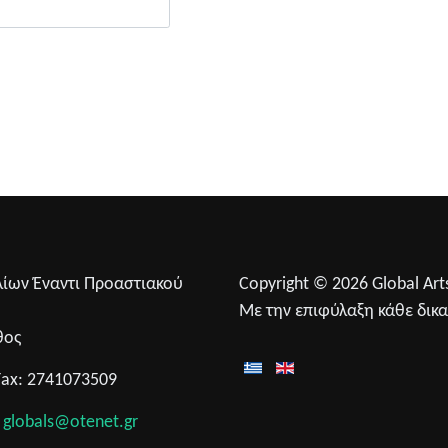
λίων Έναντι Προαστιακού
Copyright © 2026 Global Arts
0
Με την επιφύλαξη κάθε δικ
θος
Fax: 2741073509
:
globals@otenet.gr