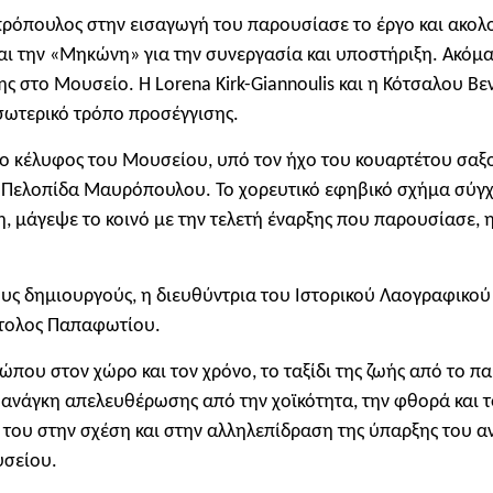
μπρόπουλος στην εισαγωγή του παρουσίασε το έργο και ακο
και την «Μηκώνη» για την συνεργασία και υποστήριξη. Ακόμ
στο Μουσείο. Η Lorena Kirk-Giannoulis και η Κότσαλου Βεν
σωτερικό τρόπο προσέγγισης.
 το κέλυφος του Μουσείου, υπό τον ήχο του κουαρτέτου σ
Πελοπίδα Μαυρόπουλου. Το χορευτικό εφηβικό σχήμα σύγχρο
 μάγεψε το κοινό με την τελετή έναρξης που παρουσίασε, 
ους δημιουργούς, η διευθύντρια του Ιστορικού Λαογραφικού
στολος Παπαφωτίου.
που στον χώρο και τον χρόνο, το ταξίδι της ζωής από το πα
 ανάγκη απελευθέρωσης από την χοϊκότητα, την φθορά και 
ς του στην σχέση και στην αλληλεπίδραση της ύπαρξης του α
υσείου.