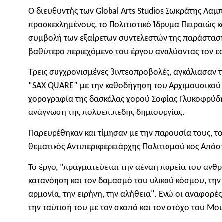
Ο διευθυντής των Global Arts Studios Σωκράτης Λα
προσκεκλημένους, το Πολιτιστικό Ίδρυμα Πειραιώς 
συμβολή των εξαίρετων συντελεστών της παράστασης 
βαθύτερο περιεχόμενο του έργου αναλύοντας τον ε
Τρεις συγχρονισμένες βιντεοπροβολές, αγκάλιασαν
“SAX QUARE” με την καθοδήγηση του Αρχιμουσικού 
χορογραφία της δασκάλας χορού Σοφίας Γλυκοφρύδη,
ανάγνωση της πολυεπίπεδης δημιουργίας.
Παρευρέθηκαν και τίμησαν με την παρουσία τους, τ
θεματικός Αντιπεριφερειάρχης Πολιτισμού κος Από
Το έργο, "πραγματεύεται την αέναη πορεία του ανθρώ
κατανόηση και τον δαμασμό του υλικού κόσμου, την
αρμονία, την ειρήνη, την αλήθεια". Ενώ οι αναφορέ
την ταύτισή του με τον σκοπό και τον στόχο του Μο