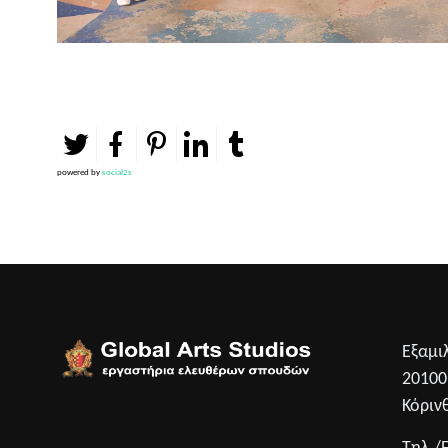
powered by
social2s
Εξαμι
2010
Κόριν