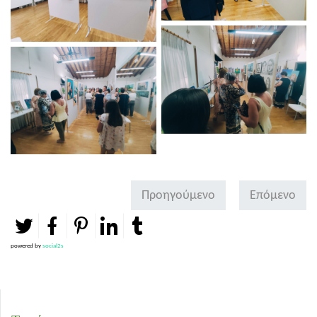
Προηγούμενο
Επόμενο
powered by
social2s