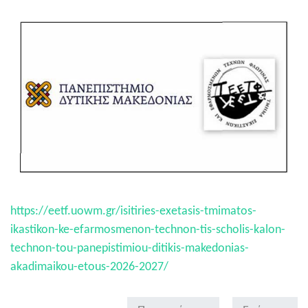
https://eetf.uowm.gr/isitiries-exetasis-tmimatos-
ikastikon-ke-efarmosmenon-technon-tis-scholis-kalon-
technon-tou-panepistimiou-ditikis-makedonias-
akadimaikou-etous-2026-2027/