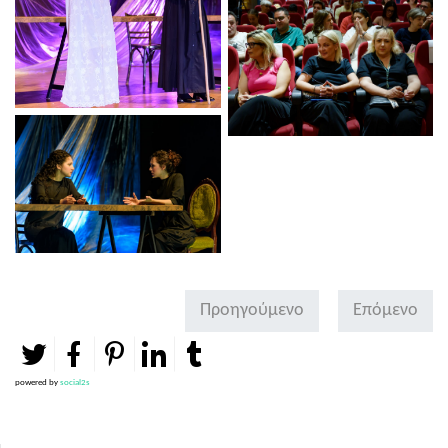
Προηγούμενο
Επόμενο
powered by
social2s