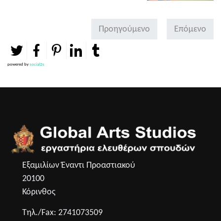
Προηγούμενο
Επόμενο
powered by
social2s
Εξαμιλίων Έναντι Προαστιακού
20100
Κόρινθος
Τηλ./Fax: 2741073509