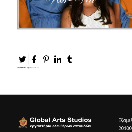
powered by
social2s
Εξαμι
2010