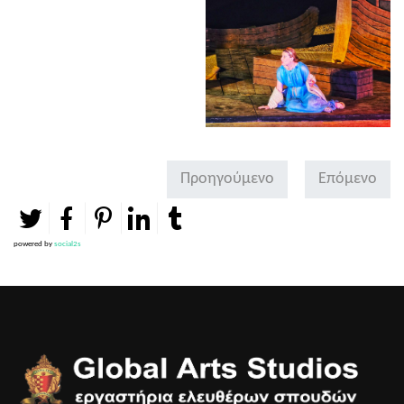
Προηγούμενο
Επόμενο
powered by
social2s