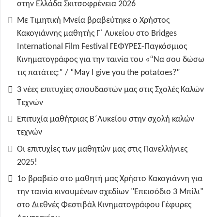
στην Ελλάδα Σκιτσοφρένεια 2026
Με Τιμητική Μνεία βραβεύτηκε ο Χρήστος
Κακογιάννης μαθητής Γ΄ Λυκείου στο Bridges
International Film Festival ΓΕΦΥΡΕΣ-Παγκόσμιος
Κινηματογράφος για την ταινία του «“Να σου δώσω
τις πατάτες;” / “May I give you the potatoes?”
3 νέες επιτυχίες σπουδαστών μας στις Σχολές Καλών
Τεχνών
Επιτυχία μαθήτριας Β΄Λυκείου στην σχολή καλών
τεχνών
Οι επιτυχίες των μαθητών μας στις Πανελλήνιες
2025!
1ο βραβείο στο μαθητή μας Χρήστο Κακογιάννη για
την ταινία κινουμένων σχεδίων "Επεισόδιο 3 Μπίλι"
στο Διεθνές Φεστιβάλ Κινηματογράφου Γέφυρες