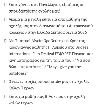
Επιτυχόντες στις Πανελλήνιες εξετάσεις οι
σπουδαστές της σχολής μας!
Ακόμα μια μεγάλη επιτυχία από μαθητή της
σχολής μας στον διαγωνισμό του Αμερικανικού
Κολλεγίου στην Ελλάδα Σκιτσοφρένεια 2026
Με Τιμητική Μνεία βραβεύτηκε ο Χρήστος
Κακογιάννης μαθητής Γ΄ Λυκείου στο Bridges
International Film Festival ΓΕΦΥΡΕΣ-Παγκόσμιος
Κινηματογράφος για την ταινία του «“Να σου
δώσω τις πατάτες;” / “May I give you the
potatoes?”
3 νέες επιτυχίες σπουδαστών μας στις Σχολές
Καλών Τεχνών
Επιτυχία μαθήτριας Β΄Λυκείου στην σχολή
καλών τεχνών