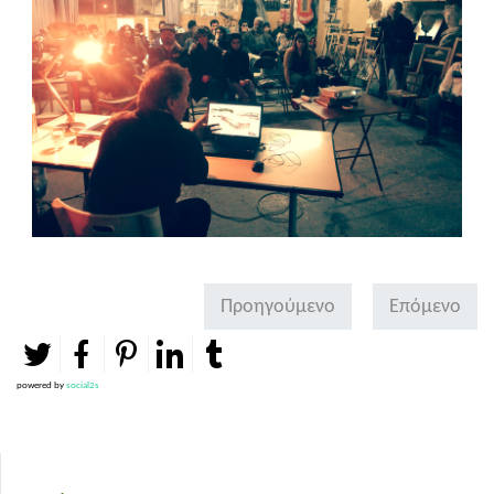
Προηγούμενο
Επόμενο
powered by
social2s