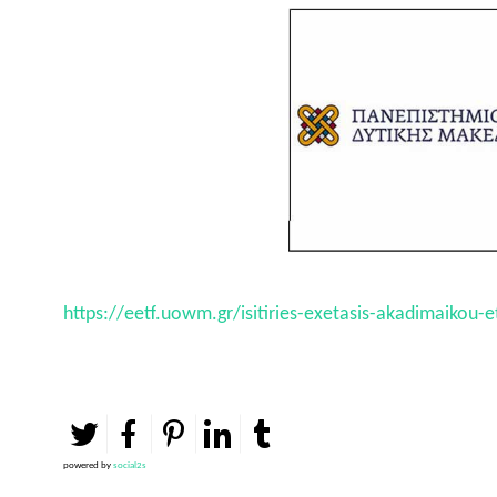
https://eetf.uowm.gr/isitiries-exetasis-akadimaikou-
powered by
social2s