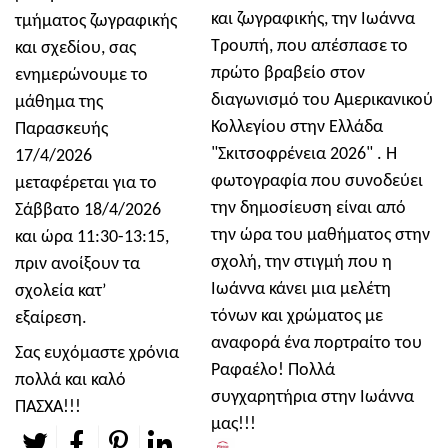
και ζωγραφικής, την Ιωάννα
τμήματος ζωγραφικής
Τρουπή, που απέσπασε το
και σχεδίου, σας
πρώτο βραβείο στον
ενημερώνουμε το
διαγωνισμό του Αμερικανικού
μάθημα της
Κολλεγίου στην Ελλάδα
Παρασκευής
"Σκιτσοφρένεια 2026" . Η
17/4/2026
φωτογραφία που συνοδεύει
μεταφέρεται για το
την δημοσίευση είναι από
Σάββατο 18/4/2026
την ώρα του μαθήματος στην
και ώρα 11:30-13:15,
σχολή, την στιγμή που η
πριν ανοίξουν τα
Ιωάννα κάνει μια μελέτη
σχολεία κατ’
τόνων και χρώματος με
εξαίρεση.
αναφορά ένα πορτραίτο του
Σας ευχόμαστε χρόνια
Ραφαέλο! Πολλά
πολλά και καλό
συγχαρητήρια στην Ιωάννα
ΠΑΣΧΑ!!!
μας!!!