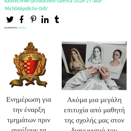
kallitechniki-prodiathesi-talenta-2026-27-ada-
96ch046ps8chv-0r8/
powered by
social2s
Ενημέρωση για
Ακόμα μια μεγάλη
την έναρξη
επιτυχία από μαθητή
τμημάτων πριν
της σχολής μας στον
ανοίξουν τα
διαγωνισμό του