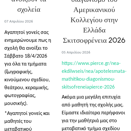
σχολεία
Αμερικανικού
Κολλεγίου στην
07 Απριλίου 2026
Ελλάδα
Αγαπητοί γονείς σας
Σκιτσοφρένεια 2026
ενημερώνουμε πως η
σχολή θα ανοίξει το
05 Απριλίου 2026
Σάββατο 18/4/2026
https://www.pierce.gr/nea-
για όλα τα τμήματα
ekdilwseis/nea/apotelesmata-
(ζωγραφικής,
mathitikou-diagonismou-
κινούμενου σχεδίου,
skitsofreneiapierce-2026
θεάτρου, κεραμικής,
φωτογραφίας,
Ακόμα μια μεγάλη επιτυχία
μουσικής).
από μαθητή της σχολής μας.
Είμαστε ιδιαίτερα περήφανοι
*Αγαπητοί γονείς και
για την μαθήτριά μας στο
μαθητές του
μεταβατικό τμήμα σχεδίου
μεταβατικού