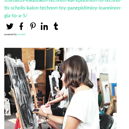
tmimatos-eikastikon-technon-kai-epistimon-tis-technis-
tis-scholis-kalon-technon-toy-panepistimioy-ioanninon-
gia-to-a-5/
powered by
social2s