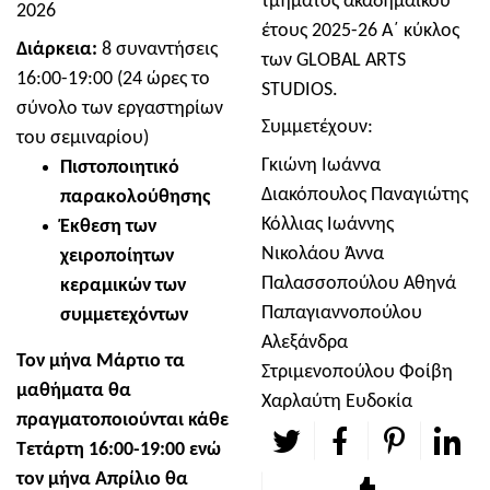
τμήματος ακαδημαϊκού
2026
έτους 2025-26 Α΄ κύκλος
Διάρκεια:
8 συναντήσεις
των GLOBAL ARTS
16:00-19:00 (24 ώρες το
STUDIOS.
σύνολο των εργαστηρίων
Συμμετέχουν:
του σεμιναρίου)
Γκιώνη Ιωάννα
Πιστοποιητικό
Διακόπουλος Παναγιώτης
παρακολούθησης
Κόλλιας Ιωάννης
Έκθεση των
Νικολάου Άννα
χειροποίητων
Παλασσοπούλου Αθηνά
κεραμικών των
Παπαγιαννοπούλου
συμμετεχόντων
Αλεξάνδρα
Τον μήνα Μάρτιο τα
Στριμενοπούλου Φοίβη
μαθήματα θα
Χαρλαύτη Ευδοκία
πραγματοποιούνται κάθε
Τετάρτη 16:00-19:00 ενώ
τον μήνα Απρίλιο θα