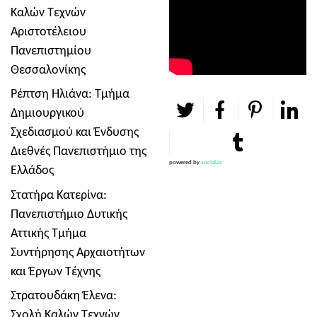
Καλών Τεχνών
Αριστοτέλειου
Πανεπιστημίου
Θεσσαλονίκης
Ρέπτση Ηλιάνα: Τμήμα
Δημιουργικού
Σχεδιασμού και Ένδυσης
Διεθνές Πανεπιστήμιο της
powered by
social2s
Ελλάδος
Στατήρα Κατερίνα:
Πανεπιστήμιο Δυτικής
Αττικής Τμήμα
Συντήρησης Αρχαιοτήτων
και Έργων Τέχνης
Στρατουδάκη Έλενα:
Σχολή Καλών Τεχνών