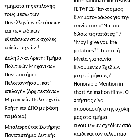
International Film Festival
τμήματα της επιλογής
ΓΕΦΥΡΕΣ-Παγκόσμιος
τους μέσω των
Κινηματογράφος για την
Πανελληνίων εξετάσεων
ταινία του «“Να σου
και των ειδικών
δώσω τις πατάτες;” /
εξετάσεων στις σχολές
“May I give you the
καλών τεχνών !!!
potatoes?” Τιμητική
Δαληβίγκα Αρετή: Τμήμα
Μνεία για ταινία
Πολιτικών Μηχανικών
Κινουμένων Σχεδίων
Πανεπιστήμιο
μικρού μήκους /
Πελοποννήσου, κατ’
Honorable Mention in
επιλογήν (Αρχιτεκτόνων
short Animation film». Ο
Μηχανικών Πολυτεχνείο
Χρήστος είναι
Κρήτη και ΔΠΘ με βάση
σπουδαστής στης σχολή
τα μόρια)
μας στο τμήμα
κινουμένων σχεδίων από
Μπαλαφούτας Σωτήρης:
παιδί και τον τελευταίο
Πανεπιστήμιο Δυτικής