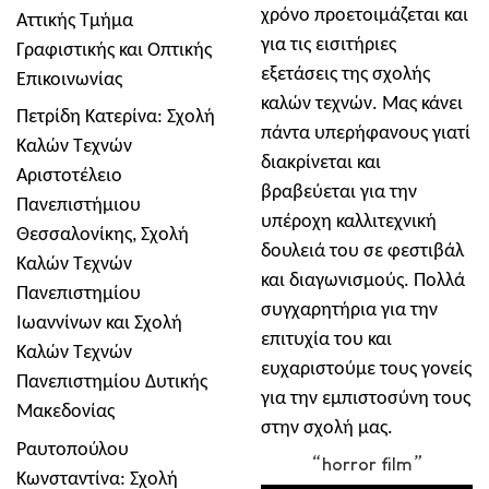
χρόνο προετοιμάζεται και
Αττικής Τμήμα
για τις εισιτήριες
Γραφιστικής και Οπτικής
εξετάσεις της σχολής
Επικοινωνίας
καλών τεχνών. Μας κάνει
Πετρίδη Κατερίνα: Σχολή
πάντα υπερήφανους γιατί
Καλών Τεχνών
διακρίνεται και
Αριστοτέλειο
βραβεύεται για την
Πανεπιστήμιου
υπέροχη καλλιτεχνική
Θεσσαλονίκης, Σχολή
δουλειά του σε φεστιβάλ
Καλών Τεχνών
και διαγωνισμούς. Πολλά
Πανεπιστημίου
συγχαρητήρια για την
Ιωαννίνων και Σχολή
επιτυχία του και
Καλών Τεχνών
ευχαριστούμε τους γονείς
Πανεπιστημίου Δυτικής
για την εμπιστοσύνη τους
Μακεδονίας
στην σχολή μας.
Ραυτοπούλου
“horror film”
Κωνσταντίνα: Σχολή