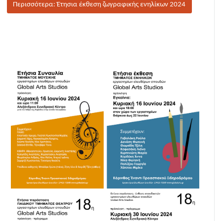
Περισσότερα: Έτησια έκθεση ζωγραφικής ενηλίκων 2024