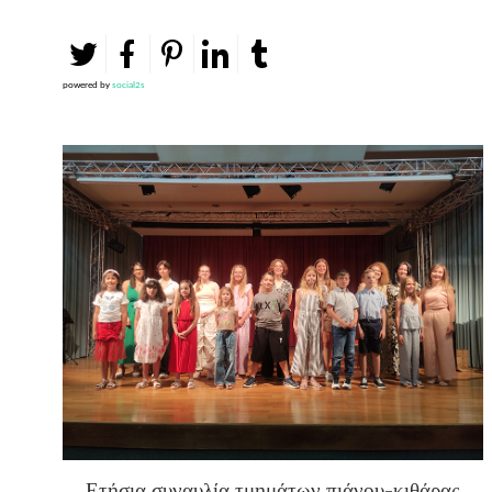
powered by
social2s
Ετήσια συναυλία τμημάτων πιάνου-κιθάρας