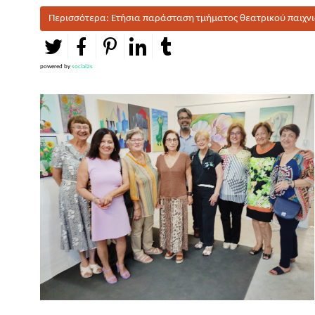
Περισσότερα: Ετήσια παράσταση τμήματος θεατρικού παιχν
powered by
social2s